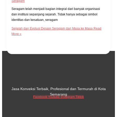
Seragam
Seragam telah menjadi bagian integral dari banyak organisasi
dan institusi sepanjang sejarah. Tidak hanya sebagai simbol
identitas dan kesatuan, seragam
Sejarah dan Evolusi Desain Seragam dari Masa ke Masa
Read
More »
Jasa Konveksi Terbaik, Profesional dan Termurah di Kota
Semarang
Facebook
Youtube
Instagram
Tiktok