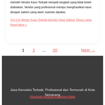
memilih Vendor Kaos Terbaik menjadi langkah yang tidak boleh
diabaikan. Vendor yang profesional mampu menghasilkan kaos
dengan sablon yang awet, nyaman dipakai,
Ciri-Ciri Vendor Kaos Terbaik dengan Hasil Sablon Tahan Lama
Read More »
1
2
…
20
Next
→
Jasa Konveksi Terbaik, Profesional dan Termurah di Kota
Semarang
Facebook
Youtube
Instagram
Tiktok