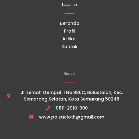
o
b
g
k
Layanan
o
e
r
k
a
m
Beranda
Profil
Artikel
Kontak
Kontak
Jl. Lemah Gempal II No.980C, Bulustalan, Kec.
Semarang Selatan, Kota Semarang 50246
0811-2918-000
www.polzacloth@gmail.com