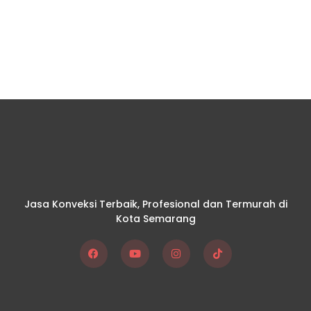
Jasa Konveksi Terbaik, Profesional dan Termurah di
Kota Semarang
F
Y
I
T
a
o
n
i
c
u
s
k
e
t
t
t
b
u
a
o