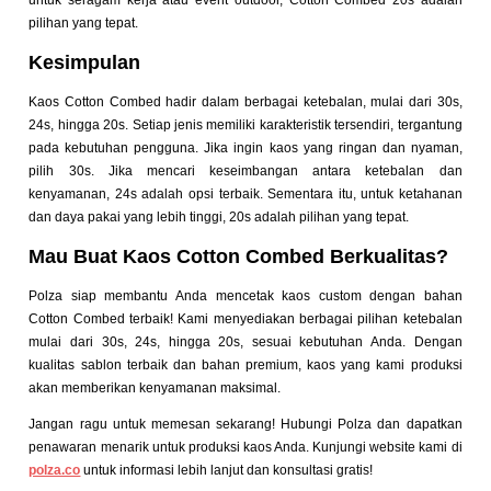
untuk seragam kerja atau event outdoor, Cotton Combed 20s adalah
pilihan yang tepat.
Kesimpulan
Kaos Cotton Combed hadir dalam berbagai ketebalan, mulai dari 30s,
24s, hingga 20s. Setiap jenis memiliki karakteristik tersendiri, tergantung
pada kebutuhan pengguna. Jika ingin kaos yang ringan dan nyaman,
pilih 30s. Jika mencari keseimbangan antara ketebalan dan
kenyamanan, 24s adalah opsi terbaik. Sementara itu, untuk ketahanan
dan daya pakai yang lebih tinggi, 20s adalah pilihan yang tepat.
Mau Buat Kaos Cotton Combed Berkualitas?
Polza siap membantu Anda mencetak kaos custom dengan bahan
Cotton Combed terbaik! Kami menyediakan berbagai pilihan ketebalan
mulai dari 30s, 24s, hingga 20s, sesuai kebutuhan Anda. Dengan
kualitas sablon terbaik dan bahan premium, kaos yang kami produksi
akan memberikan kenyamanan maksimal.
Jangan ragu untuk memesan sekarang! Hubungi Polza dan dapatkan
penawaran menarik untuk produksi kaos Anda. Kunjungi website kami di
polza.co
untuk informasi lebih lanjut dan konsultasi gratis!