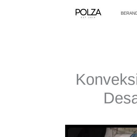
Lewati
ke
BERAN
konten
Konveks
Desa