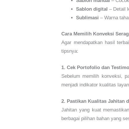
Sablon manual
– Cocok 
Sablon digital
– Detail 
Sublimasi
– Warna tahan
Cara Memilih Konveksi Sera
Agar mendapatkan hasil terba
tipsnya:
1. Cek Portofolio dan Testim
Sebelum memilih konveksi, pa
menjadi indikator kualitas laya
2. Pastikan Kualitas Jahitan
Jahitan yang kuat memastikan
berbagai pilihan bahan yang se