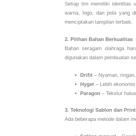
Setiap tim memiliki identita
warna, logo, dan pola yang d
menciptakan tampilan terbaik.
2. Pilihan Bahan Berkualitas
Bahan seragam olahraga har
digunakan dalam pembuatan ser
Drifit
– Nyaman, ringan,
Hyget
– Lebih ekonomis 
Paragon
– Tekstur halus
3. Teknologi Sablon dan Prin
Ada beberapa metode dalam me