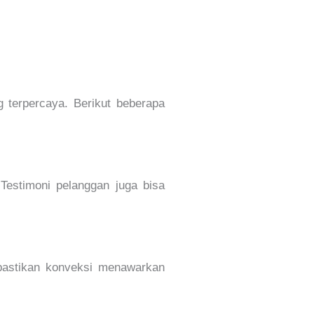
 terpercaya. Berikut beberapa
Testimoni pelanggan juga bisa
 pastikan konveksi menawarkan