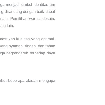
a menjadi simbol identitas tim
ng dirancang dengan baik dapat
ain. Pemilihan warna, desain,
ng lain.
astikan kualitas yang optimal.
yang nyaman, ringan, dan tahan
juga berpengaruh terhadap daya
rikut beberapa alasan mengapa