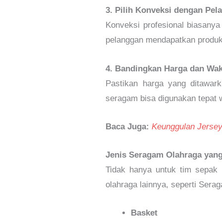
3. Pilih Konveksi dengan Pel
Konveksi profesional biasanya
pelanggan mendapatkan produk
4. Bandingkan Harga dan Wak
Pastikan harga yang ditawark
seragam bisa digunakan tepat 
Baca Juga:
Keunggulan Jersey
Jenis Seragam Olahraga yang
Tidak hanya untuk tim sepak 
olahraga lainnya, seperti Sera
Basket