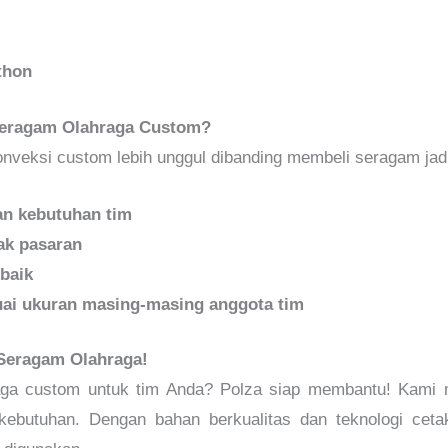
thon
Seragam Olahraga Custom?
veksi custom lebih unggul dibanding membeli seragam jad
an kebutuhan tim
dak pasaran
baik
ai ukuran masing-masing anggota tim
 Seragam Olahraga!
a custom untuk tim Anda? Polza siap membantu! Kami 
kebutuhan. Dengan bahan berkualitas dan teknologi ceta