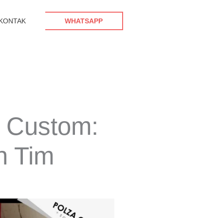
KONTAK
WHATSAPP
 Custom:
n Tim