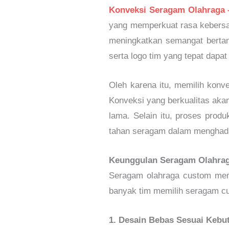
Konveksi Seragam Olahraga 
yang memperkuat rasa kebersam
meningkatkan semangat bertan
serta logo tim yang tepat dapa
Oleh karena itu, memilih konv
Konveksi yang berkualitas aka
lama. Selain itu, proses prod
tahan seragam dalam menghadap
Keunggulan Seragam Olahra
Seragam olahraga custom memi
banyak tim memilih seragam c
1. Desain Bebas Sesuai Kebu