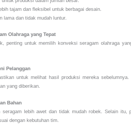
untuk produksi dalam jumlah besar.
lebih tajam dan fleksibel untuk berbagai desain.
 lama dan tidak mudah luntur.
gam Olahraga yang Tepat
ik, penting untuk memilih konveksi seragam olahraga yang
oni Pelanggan
stikan untuk melihat hasil produksi mereka sebelumnya. 
nan yang diberikan.
 dan Bahan
 seragam lebih awet dan tidak mudah robek. Selain itu,
suai dengan kebutuhan tim.