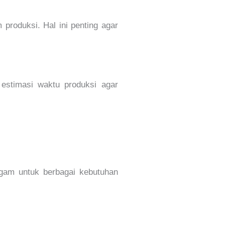
produksi. Hal ini penting agar
 estimasi waktu produksi agar
agam untuk berbagai kebutuhan