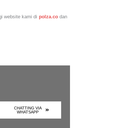
i website kami di
polza.co
dan
CHATTING VIA
WHATSAPP