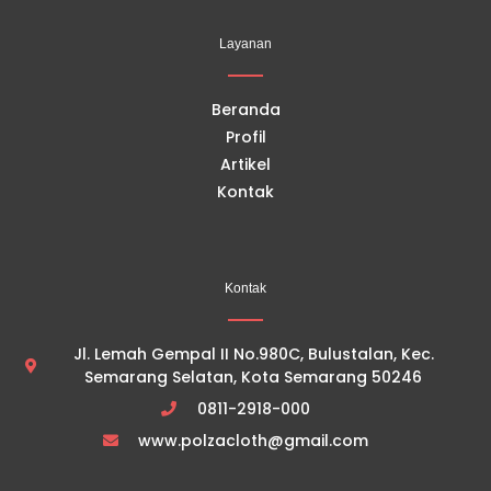
b
u
a
o
o
b
g
k
Layanan
o
e
r
k
a
m
Beranda
Profil
Artikel
Kontak
Kontak
Jl. Lemah Gempal II No.980C, Bulustalan, Kec.
Semarang Selatan, Kota Semarang 50246
0811-2918-000
www.polzacloth@gmail.com