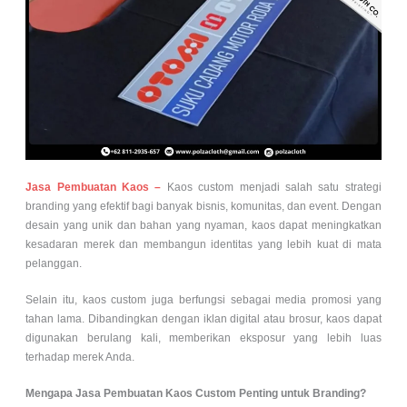
Jasa Pembuatan Kaos –
Kaos custom menjadi salah satu strategi
branding yang efektif bagi banyak bisnis, komunitas, dan event. Dengan
desain yang unik dan bahan yang nyaman, kaos dapat meningkatkan
kesadaran merek dan membangun identitas yang lebih kuat di mata
pelanggan.
Selain itu, kaos custom juga berfungsi sebagai media promosi yang
tahan lama. Dibandingkan dengan iklan digital atau brosur, kaos dapat
digunakan berulang kali, memberikan eksposur yang lebih luas
terhadap merek Anda.
Mengapa Jasa Pembuatan Kaos Custom Penting untuk Branding?