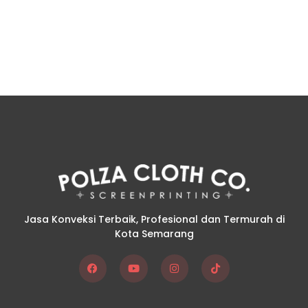
Jasa Konveksi Terbaik, Profesional dan Termurah di
Kota Semarang
F
Y
I
T
a
o
n
i
c
u
s
k
e
t
t
t