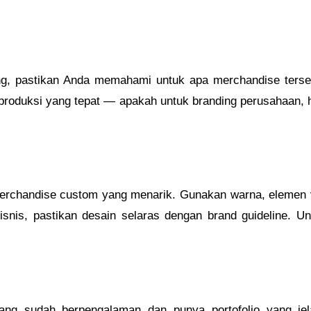
g, pastikan Anda memahami untuk apa merchandise terseb
produksi yang tepat — apakah untuk branding perusahaan, 
rchandise custom yang menarik. Gunakan warna, elemen vi
 bisnis, pastikan desain selaras dengan brand guideline.
 yang sudah berpengalaman dan punya portofolio yang j