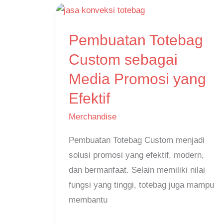
Pembuatan
Pembuatan Totebag
Totebag
Custom
Custom sebagai
sebagai
Media Promosi yang
Media
Efektif
Promosi
yang
Merchandise
Efektif
Pembuatan Totebag Custom menjadi
solusi promosi yang efektif, modern,
dan bermanfaat. Selain memiliki nilai
fungsi yang tinggi, totebag juga mampu
membantu