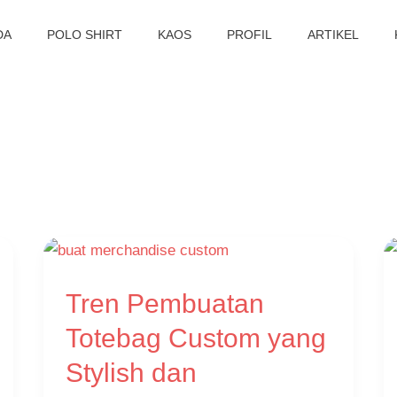
DA
POLO SHIRT
KAOS
PROFIL
ARTIKEL
Tren
Tren Pembuatan
Pembuatan
Totebag
Totebag Custom yang
Custom
Stylish dan
yang