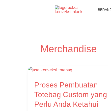
Lewati
BERAN
ke
konten
Merchandise
Proses
Proses Pembuatan
Pembuatan
Totebag
Totebag Custom yang
Custom
Perlu Anda Ketahui
yang