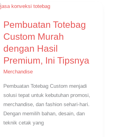
Pembuatan
Pembuatan Totebag
Totebag
Custom
Custom Murah
Murah
dengan Hasil
dengan
Premium, Ini Tipsnya
Hasil
Premium,
Merchandise
Ini
Pembuatan Totebag Custom menjadi
Tipsnya
solusi tepat untuk kebutuhan promosi,
merchandise, dan fashion sehari-hari.
Dengan memilih bahan, desain, dan
teknik cetak yang