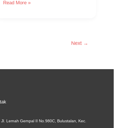
Read More »
Next
→
tak
Jl. Lemah Gempal II No.980C, Bulustalan, Kec.