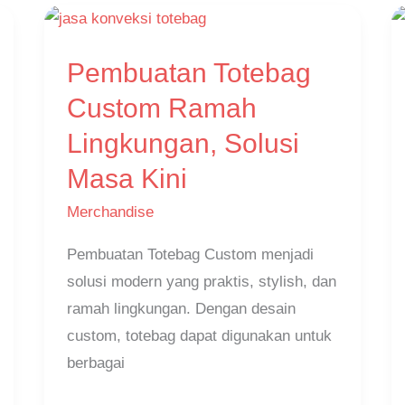
Pembuatan
Pembuatan Totebag
Totebag
Custom
Custom Ramah
Ramah
Lingkungan, Solusi
Lingkungan,
Masa Kini
Solusi
Masa
Merchandise
Kini
Pembuatan Totebag Custom menjadi
solusi modern yang praktis, stylish, dan
ramah lingkungan. Dengan desain
custom, totebag dapat digunakan untuk
berbagai