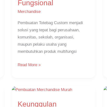
Fungsional
Stylish
dan
Merchandise
Fungsional
Pembuatan Totebag Custom menjadi
solusi yang tepat bagi perusahaan,
komunitas, sekolah, organisasi,
maupun pelaku usaha yang
membutuhkan produk multifungsi
Read More »
Keunggulan
Keunggulan
Pembuatan