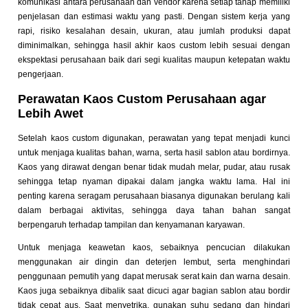
komunikasi antara perusahaan dan vendor karena setiap tahap memiliki
penjelasan dan estimasi waktu yang pasti. Dengan sistem kerja yang
rapi, risiko kesalahan desain, ukuran, atau jumlah produksi dapat
diminimalkan, sehingga hasil akhir kaos custom lebih sesuai dengan
ekspektasi perusahaan baik dari segi kualitas maupun ketepatan waktu
pengerjaan.
Perawatan Kaos Custom Perusahaan agar
Lebih Awet
Setelah kaos custom digunakan, perawatan yang tepat menjadi kunci
untuk menjaga kualitas bahan, warna, serta hasil sablon atau bordirnya.
Kaos yang dirawat dengan benar tidak mudah melar, pudar, atau rusak
sehingga tetap nyaman dipakai dalam jangka waktu lama. Hal ini
penting karena seragam perusahaan biasanya digunakan berulang kali
dalam berbagai aktivitas, sehingga daya tahan bahan sangat
berpengaruh terhadap tampilan dan kenyamanan karyawan.
Untuk menjaga keawetan kaos, sebaiknya pencucian dilakukan
menggunakan air dingin dan deterjen lembut, serta menghindari
penggunaan pemutih yang dapat merusak serat kain dan warna desain.
Kaos juga sebaiknya dibalik saat dicuci agar bagian sablon atau bordir
tidak cepat aus. Saat menyetrika, gunakan suhu sedang dan hindari