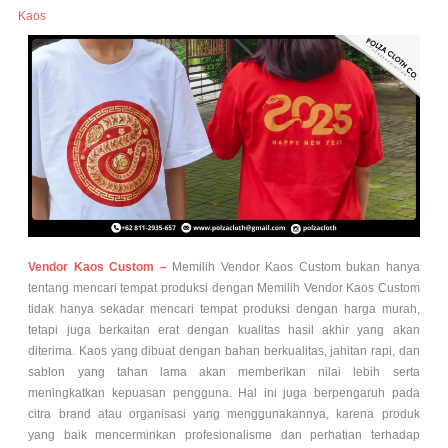
Kaos
Vendor Kaos Custom –
Memilih Vendor Kaos Custom bukan hanya
tentang mencari tempat produksi dengan Memilih Vendor Kaos Custom
tidak hanya sekadar mencari tempat produksi dengan harga murah,
tetapi juga berkaitan erat dengan kualitas hasil akhir yang akan
diterima. Kaos yang dibuat dengan bahan berkualitas, jahitan rapi, dan
sablon yang tahan lama akan memberikan nilai lebih serta
meningkatkan kepuasan pengguna. Hal ini juga berpengaruh pada
citra brand atau organisasi yang menggunakannya, karena produk
yang baik mencerminkan profesionalisme dan perhatian terhadap