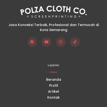
Jasa Konveksi Terbaik, Profesional dan Termurah di
Kota Semarang
F
Y
I
T
a
o
n
i
c
u
s
k
e
t
t
t
b
u
a
o
o
b
g
k
Layanan
o
e
r
k
a
m
Beranda
Profil
Artikel
Kontak