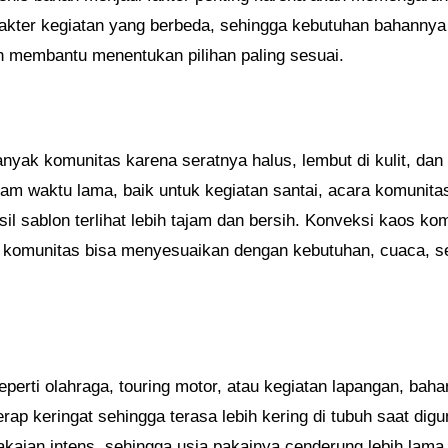
akter kegiatan yang berbeda, sehingga kebutuhan bahannya p
 membantu menentukan pilihan paling sesuai.
nyak komunitas karena seratnya halus, lembut di kulit, dan
m waktu lama, baik untuk kegiatan santai, acara komunitas, 
l sablon terlihat lebih tajam dan bersih. Konveksi kaos ko
gga komunitas bisa menyesuaikan dengan kebutuhan, cuaca, 
eperti olahraga, touring motor, atau kegiatan lapangan, bahan
ap keringat sehingga terasa lebih kering di tubuh saat digun
akaian intens, sehingga usia pakainya cenderung lebih lama