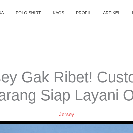
DA
POLO SHIRT
KAOS
PROFIL
ARTIKEL
sey Gak Ribet! Cus
rang Siap Layani O
Jersey