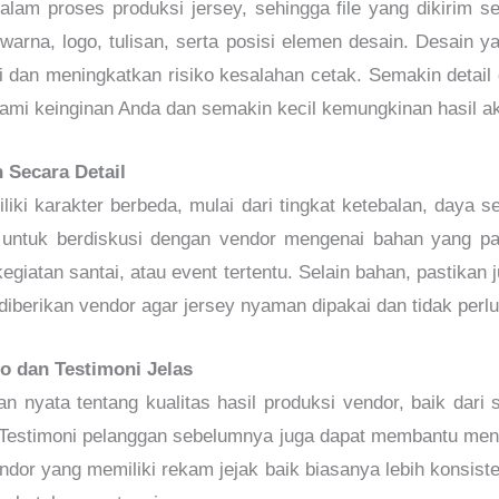
lam proses produksi jersey, sehingga file yang dikirim seb
i warna, logo, tulisan, serta posisi elemen desain. Desain 
dan meningkatkan risiko kesalahan cetak. Semakin detail d
i keinginan Anda dan semakin kecil kemungkinan hasil akh
 Secara Detail
iki karakter berbeda, mulai dari tingkat ketebalan, daya se
ng untuk berdiskusi dengan vendor mengenai bahan yang pa
kegiatan santai, atau event tertentu. Selain bahan, pastikan
iberikan vendor agar jersey nyaman dipakai dan tidak perlu 
io dan Testimoni Jelas
n nyata tentang kualitas hasil produksi vendor, baik dari 
ng. Testimoni pelanggan sebelumnya juga dapat membantu men
endor yang memiliki rekam jejak baik biasanya lebih konsist