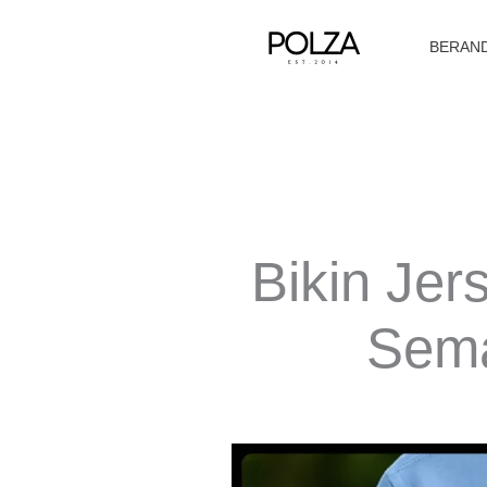
Lewati
ke
BERAN
konten
Bikin Jer
Sema