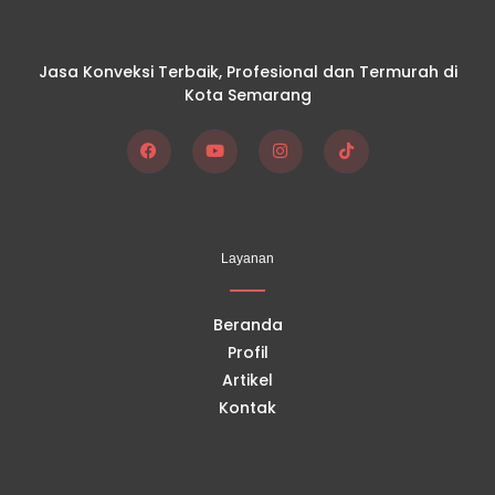
Jasa Konveksi Terbaik, Profesional dan Termurah di
Kota Semarang
F
Y
I
T
a
o
n
i
c
u
s
k
e
t
t
t
b
u
a
o
o
b
g
k
Layanan
o
e
r
k
a
m
Beranda
Profil
Artikel
Kontak