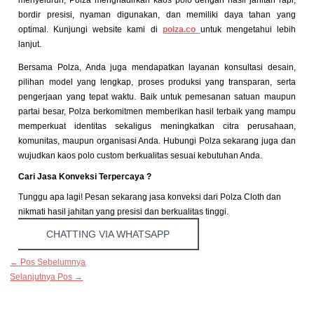
menyeluruh, Polza menghadirkan kaos polo dengan hasil jahitan rapi,
bordir presisi, nyaman digunakan, dan memiliki daya tahan yang
optimal. Kunjungi website kami di
polza.co
untuk mengetahui lebih
lanjut.
Bersama Polza, Anda juga mendapatkan layanan konsultasi desain,
pilihan model yang lengkap, proses produksi yang transparan, serta
pengerjaan yang tepat waktu. Baik untuk pemesanan satuan maupun
partai besar, Polza berkomitmen memberikan hasil terbaik yang mampu
memperkuat identitas sekaligus meningkatkan citra perusahaan,
komunitas, maupun organisasi Anda. Hubungi Polza sekarang juga dan
wujudkan kaos polo custom berkualitas sesuai kebutuhan Anda.
Cari Jasa Konveksi Terpercaya ?
Tunggu apa lagi! Pesan sekarang jasa konveksi dari Polza Cloth dan
nikmati hasil jahitan yang presisi dan berkualitas tinggi.
CHATTING VIA WHATSAPP
←
Pos Sebelumnya
Selanjutnya Pos
→