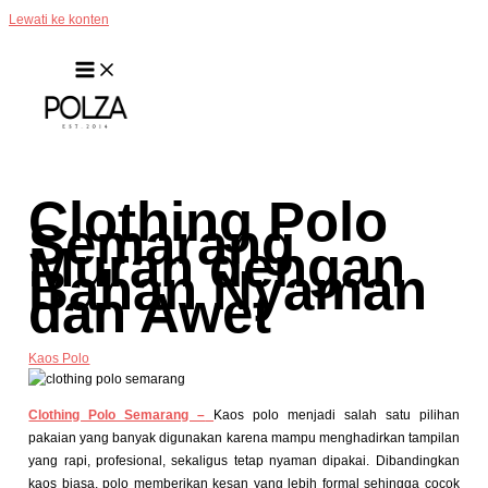
Lewati ke konten
Clothing Polo
Semarang
Murah dengan
Bahan Nyaman
dan Awet
Kaos Polo
Clothing Polo Semarang –
Kaos polo menjadi salah satu pilihan
pakaian yang banyak digunakan karena mampu menghadirkan tampilan
yang rapi, profesional, sekaligus tetap nyaman dipakai. Dibandingkan
kaos biasa, polo memberikan kesan yang lebih formal sehingga cocok