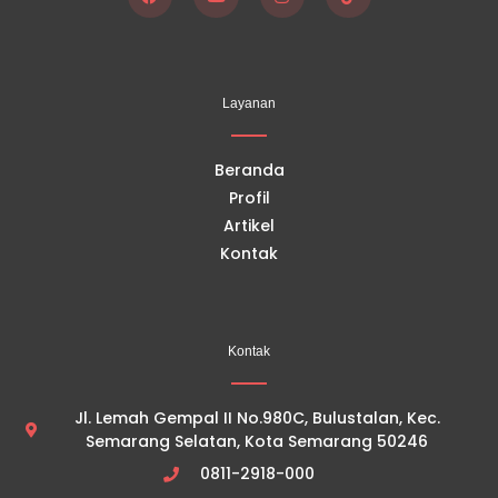
F
Y
I
T
a
o
n
i
c
u
s
k
e
t
t
t
b
u
a
o
o
b
g
k
Layanan
o
e
r
k
a
m
Beranda
Profil
Artikel
Kontak
Kontak
Jl. Lemah Gempal II No.980C, Bulustalan, Kec.
Semarang Selatan, Kota Semarang 50246
0811-2918-000