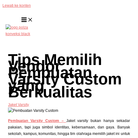
Lewati ke konten
Tips Memilih
Vendor
Pembuatan
Varsity Custom
yang
Berkualitas
Jaket Varsity
Pembuatan Varsity Custom –
Jaket varsity bukan hanya sekadar
pakaian, tapi juga simbol identitas, kebersamaan, dan gaya. Banyak
sekolah, kampus, komunitas, hingga tim olahraga memilih jaket ini untuk