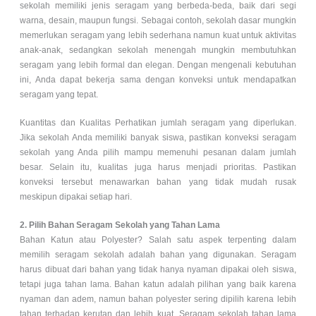
sekolah memiliki jenis seragam yang berbeda-beda, baik dari segi
warna, desain, maupun fungsi. Sebagai contoh, sekolah dasar mungkin
memerlukan seragam yang lebih sederhana namun kuat untuk aktivitas
anak-anak, sedangkan sekolah menengah mungkin membutuhkan
seragam yang lebih formal dan elegan. Dengan mengenali kebutuhan
ini, Anda dapat bekerja sama dengan konveksi untuk mendapatkan
seragam yang tepat.
Kuantitas dan Kualitas Perhatikan jumlah seragam yang diperlukan.
Jika sekolah Anda memiliki banyak siswa, pastikan konveksi seragam
sekolah yang Anda pilih mampu memenuhi pesanan dalam jumlah
besar. Selain itu, kualitas juga harus menjadi prioritas. Pastikan
konveksi tersebut menawarkan bahan yang tidak mudah rusak
meskipun dipakai setiap hari.
2. Pilih Bahan Seragam Sekolah yang Tahan Lama
Bahan Katun atau Polyester? Salah satu aspek terpenting dalam
memilih seragam sekolah adalah bahan yang digunakan. Seragam
harus dibuat dari bahan yang tidak hanya nyaman dipakai oleh siswa,
tetapi juga tahan lama. Bahan katun adalah pilihan yang baik karena
nyaman dan adem, namun bahan polyester sering dipilih karena lebih
tahan terhadap kerutan dan lebih kuat. Seragam sekolah tahan lama