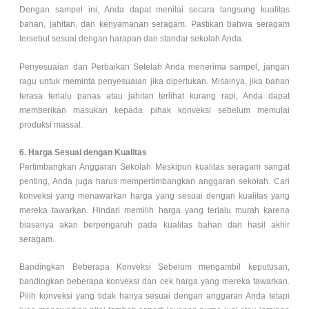
Dengan sampel ini, Anda dapat menilai secara langsung kualitas
bahan, jahitan, dan kenyamanan seragam. Pastikan bahwa seragam
tersebut sesuai dengan harapan dan standar sekolah Anda.
Penyesuaian dan Perbaikan Setelah Anda menerima sampel, jangan
ragu untuk meminta penyesuaian jika diperlukan. Misalnya, jika bahan
terasa terlalu panas atau jahitan terlihat kurang rapi, Anda dapat
memberikan masukan kepada pihak konveksi sebelum memulai
produksi massal.
6. Harga Sesuai dengan Kualitas
Pertimbangkan Anggaran Sekolah Meskipun kualitas seragam sangat
penting, Anda juga harus mempertimbangkan anggaran sekolah. Cari
konveksi yang menawarkan harga yang sesuai dengan kualitas yang
mereka tawarkan. Hindari memilih harga yang terlalu murah karena
biasanya akan berpengaruh pada kualitas bahan dan hasil akhir
seragam.
Bandingkan Beberapa Konveksi Sebelum mengambil keputusan,
bandingkan beberapa konveksi dan cek harga yang mereka tawarkan.
Pilih konveksi yang tidak hanya sesuai dengan anggaran Anda tetapi