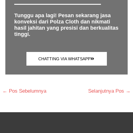
Tunggu apa lagi! Pesan sekarang jasa
konveksi dari Polza Cloth dan nikmati
hasil jahitan yang presisi dan berkualitas
tinggi.
CHATTING VIA WHATSAPP
←
Pos Sebelumnya
Selanjutnya Pos
→