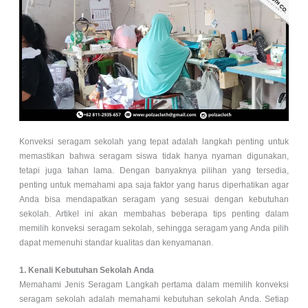
Konveksi seragam sekolah yang tepat adalah langkah penting untuk
memastikan bahwa seragam siswa tidak hanya nyaman digunakan,
tetapi juga tahan lama. Dengan banyaknya pilihan yang tersedia,
penting untuk memahami apa saja faktor yang harus diperhatikan agar
Anda bisa mendapatkan seragam yang sesuai dengan kebutuhan
sekolah. Artikel ini akan membahas beberapa tips penting dalam
memilih konveksi seragam sekolah, sehingga seragam yang Anda pilih
dapat memenuhi standar kualitas dan kenyamanan.
1. Kenali Kebutuhan Sekolah Anda
Memahami Jenis Seragam Langkah pertama dalam memilih konveksi
seragam sekolah adalah memahami kebutuhan sekolah Anda. Setiap