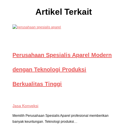
Artikel Terkait
Perusahaan Spesialis Aparel Modern
dengan Teknologi Produksi
Berkualitas Tinggi
Jasa Konveksi
Memilih Perusahaan Spesialis Aparel profesional memberikan
banyak keuntungan. Teknologi produksi…