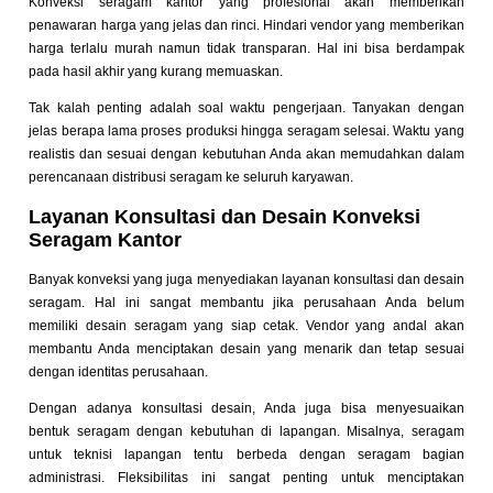
Konveksi seragam kantor yang profesional akan memberikan
penawaran harga yang jelas dan rinci. Hindari vendor yang memberikan
harga terlalu murah namun tidak transparan. Hal ini bisa berdampak
pada hasil akhir yang kurang memuaskan.
Tak kalah penting adalah soal waktu pengerjaan. Tanyakan dengan
jelas berapa lama proses produksi hingga seragam selesai. Waktu yang
realistis dan sesuai dengan kebutuhan Anda akan memudahkan dalam
perencanaan distribusi seragam ke seluruh karyawan.
Layanan Konsultasi dan Desain Konveksi
Seragam Kantor
Banyak konveksi yang juga menyediakan layanan konsultasi dan desain
seragam. Hal ini sangat membantu jika perusahaan Anda belum
memiliki desain seragam yang siap cetak. Vendor yang andal akan
membantu Anda menciptakan desain yang menarik dan tetap sesuai
dengan identitas perusahaan.
Dengan adanya konsultasi desain, Anda juga bisa menyesuaikan
bentuk seragam dengan kebutuhan di lapangan. Misalnya, seragam
untuk teknisi lapangan tentu berbeda dengan seragam bagian
administrasi. Fleksibilitas ini sangat penting untuk menciptakan