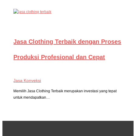
Jasa Clothing Terbaik dengan Proses
Produksi Profesional dan Cepat
Jasa Konveksi
Memilih Jasa Clothing Terbaik merupakan investasi yang tepat
untuk mendapatkan…