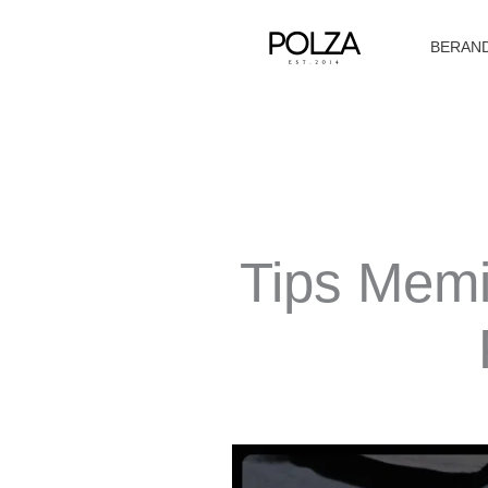
Lewati
ke
BERAN
konten
Tips Memi