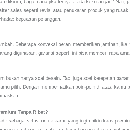
dan dikirim, bagaimana jika ternyata ada kekurangan? Nah, 
ter sales seperti revisi atau penukaran produk yang rusak
rhadap kepuasan pelanggan.
 tambah. Beberapa konveksi berani memberikan jaminan jika h
jarang digunakan, garansi seperti ini bisa memberi rasa ama
 bukan hanya soal desain. Tapi juga soal ketepatan bahan, 
kamu pilih. Dengan memperhatikan poin-poin di atas, kamu 
muaskan.
remium Tanpa Ribet?
dir sebagai solusi untuk kamu yang ingin bikin kaos premiu
layanan cepat serta ramah. Tim kami berpengalaman melayan