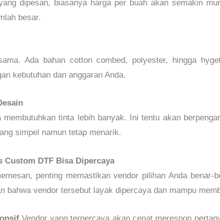
yang dipesan, biasanya harga per buah akan semakin mur
mlah besar.
ama. Ada bahan cotton combed, polyester, hingga hyge
ngan kebutuhan dan anggaran Anda.
Desain
membutuhkan tinta lebih banyak. Ini tentu akan berpengaru
ang simpel namun tetap menarik.
s Custom DTF Bisa Dipercaya
esan, penting memastikan vendor pilihan Anda benar-be
an bahwa vendor tersebut layak dipercaya dan mampu member
onsif
Vendor yang terpercaya akan cepat merespon pertan