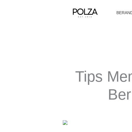
Lewati
ke
BERAN
konten
Tips Me
Ber