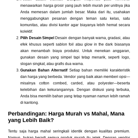
menawarkan harga grosir yang jauh lebih murah per unitnya jika
Anda memesan dalam jumlah besar. Maka dari itu, usahakan
menggabungkan pesanan dengan teman satu kelas, satu
komunitas, atau divisi kantor agar biayanya lebih hemat secara
kolektif.
Pilih Desain Simpel
Desain dengan banyak warna, gradasi, atau
efek khusus seperti sablon foil atau glow in the dark biasanya
akan menambah biaya produksi. Untuk menekan anggaran,
gunakan desain yang simpel tapi tetap menarik, seperti logo,
slogan singkat, atau grafis dua warna.
Gunakan Bahan Alternatif
Setiap bahan memiliki karakteristik
dan harga yang berbeda. Vendor yang baik akan memberi opsi—
misalnya cotton combed, carded, atau polyester—beserta
kelebihan dan kekurangannya. Dengan diskusi yang terbuka,
Anda bisa memilih bahan yang tetap nyaman namun lebih ramah
di kantong.
Perbandingan: Harga Murah vs Mahal, Mana
yang Lebih Baik?
Tentu saja harga mahal seringkali identik dengan kualitas premium.
Namun, bukan berarti semua produk murah itu jelek. Dengan vendor