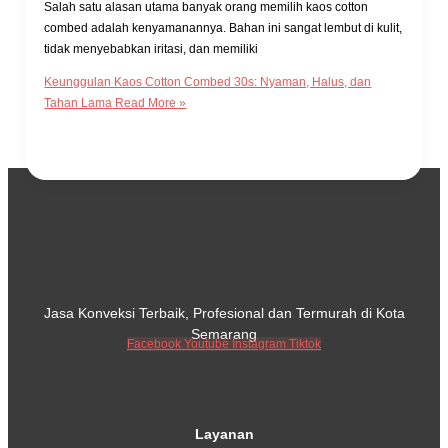
Salah satu alasan utama banyak orang memilih kaos cotton
combed adalah kenyamanannya. Bahan ini sangat lembut di kulit,
tidak menyebabkan iritasi, dan memiliki
Keunggulan Kaos Cotton Combed 30s: Nyaman, Halus, dan
Tahan Lama
Read More »
Jasa Konveksi Terbaik, Profesional dan Termurah di Kota
Semarang
Facebook
Youtube
Instagram
Tiktok
Layanan