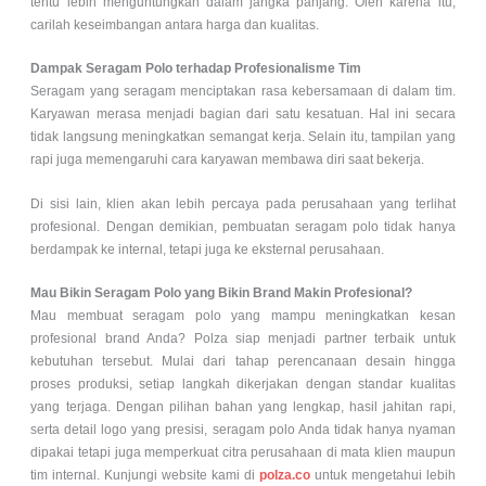
tentu lebih menguntungkan dalam jangka panjang. Oleh karena itu,
carilah keseimbangan antara harga dan kualitas.
Dampak Seragam Polo terhadap Profesionalisme Tim
Seragam yang seragam menciptakan rasa kebersamaan di dalam tim.
Karyawan merasa menjadi bagian dari satu kesatuan. Hal ini secara
tidak langsung meningkatkan semangat kerja. Selain itu, tampilan yang
rapi juga memengaruhi cara karyawan membawa diri saat bekerja.
Di sisi lain, klien akan lebih percaya pada perusahaan yang terlihat
profesional. Dengan demikian, pembuatan seragam polo tidak hanya
berdampak ke internal, tetapi juga ke eksternal perusahaan.
Mau Bikin Seragam Polo yang Bikin Brand Makin Profesional?
Mau membuat seragam polo yang mampu meningkatkan kesan
profesional brand Anda? Polza siap menjadi partner terbaik untuk
kebutuhan tersebut. Mulai dari tahap perencanaan desain hingga
proses produksi, setiap langkah dikerjakan dengan standar kualitas
yang terjaga. Dengan pilihan bahan yang lengkap, hasil jahitan rapi,
serta detail logo yang presisi, seragam polo Anda tidak hanya nyaman
dipakai tetapi juga memperkuat citra perusahaan di mata klien maupun
tim internal. Kunjungi website kami di
polza.co
untuk mengetahui lebih