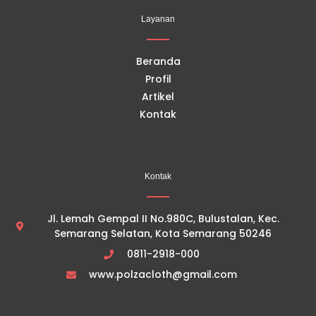
b
u
a
o
o
b
g
k
Layanan
o
e
r
k
a
m
Beranda
Profil
Artikel
Kontak
Kontak
Jl. Lemah Gempal II No.980C, Bulustalan, Kec.
Semarang Selatan, Kota Semarang 50246
0811-2918-000
www.polzacloth@gmail.com