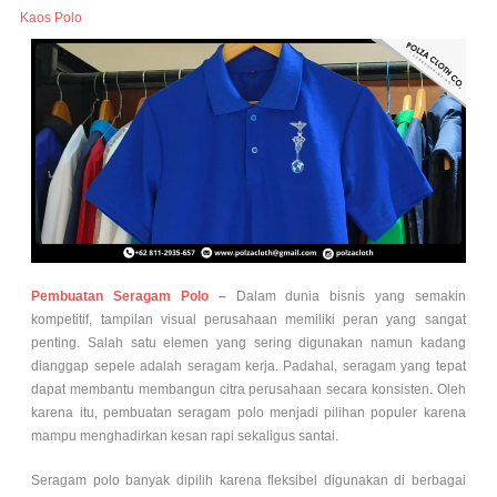
Kaos Polo
Pembuatan Seragam Polo –
Dalam dunia bisnis yang semakin
kompetitif, tampilan visual perusahaan memiliki peran yang sangat
penting. Salah satu elemen yang sering digunakan namun kadang
dianggap sepele adalah seragam kerja. Padahal, seragam yang tepat
dapat membantu membangun citra perusahaan secara konsisten. Oleh
karena itu, pembuatan seragam polo menjadi pilihan populer karena
mampu menghadirkan kesan rapi sekaligus santai.
Seragam polo banyak dipilih karena fleksibel digunakan di berbagai