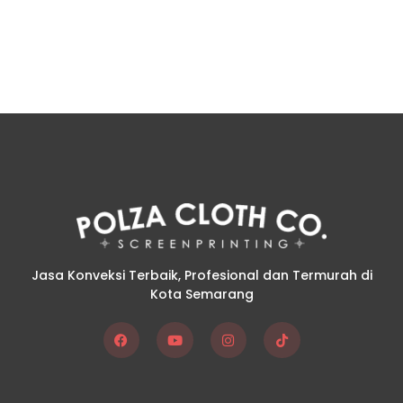
Jasa Konveksi Terbaik, Profesional dan Termurah di
Kota Semarang
F
Y
I
T
a
o
n
i
c
u
s
k
e
t
t
t