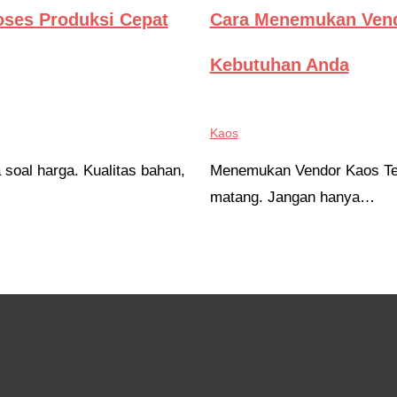
oses Produksi Cepat
Cara Menemukan Vend
Kebutuhan Anda
Kaos
 soal harga. Kualitas bahan,
Menemukan Vendor Kaos Te
matang. Jangan hanya…