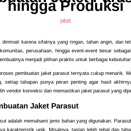
hingga Produksi
jaket
iminati karena sifatnya yang ringan, tahan angin, dan tet
leh komunitas, perusahaan, hingga event-event besar sebag
mbuatnya menjadi pilihan praktis untuk berbagai kebutuhan
proses pembuatan jaket parasut ternyata cukup menarik. Mu
ing, setiap tahapan punya peran penting agar hasil akhir
lih vendor konveksi dan memastikan jaket parasut yang dipes
buatan Jaket Parasut
ut adalah memahami jenis bahan yang digunakan. Parasut se
 karakteristik unik. Misalnya, taslan lebih tebal dan tah