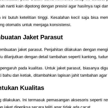
ilah nanti kain dipotong dengan presisi agar hasilnya rapi da
ini butuh ketelitian tinggi. Kesalahan kecil saja bisa mem
ng otomatis untuk menjaga konsistensi.
buatan Jaket Parasut
pembuatan jaket parasut. Penjahitan dilakukan dengan mengi
u dilanjutkan dengan detail tambahan seperti kantong, tudung
erpengaruh pada kualitas. Untuk jaket parasut, biasanya digu
ti bahu dan ketiak, ditambahkan lapisan jahit tambahan aga
ntukan Kualitas
g dilakukan. Ini termasuk pemasangan aksesoris seperti resle
 jaket diperiksa secara teliti agar tidak ada cacat.