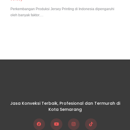
Perkembangan Produksi Jersey Printing di Indonesia dipengaruhi
oleh banyak faktor.…
Jasa Konveksi Terbaik, Profesional dan Termurah di
Kota Semarang
F
Y
I
T