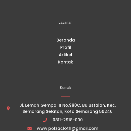
a
o
n
i
c
u
s
k
e
t
t
t
b
u
a
o
o
b
g
k
Layanan
o
e
r
k
a
m
Beranda
Profil
Artikel
Kontak
Kontak
Jl. Lemah Gempal II No.980C, Bulustalan, Kec.
Semarang Selatan, Kota Semarang 50246
0811-2918-000
www.polzacloth@gmail.com