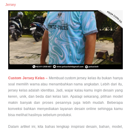
Jersey
Custom Jersey Kelas –
Membuat custom jersey kelas itu bukan hanya
soal memilih warna atau menambahkan nama angkatan. Lebih dari itu,
jersey kelas adalah identitas. Jadi, wajar kalau kamu ingin desain yang
keren, unik, dan beda dari kelas lain. Apalagi sekarang, pilihan model
makin banyak dan proses pesannya juga lebih mudah. Beberapa
konveksi bahkan menyediakan layanan desain online sehingga kamu
bisa melihat hasilnya sebelum produksi.
Dalam artikel ini, kita bahas lengkap inspirasi desain, bahan, model,