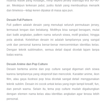
nuansa klasik yang nostalgic, mirip seperti jersey olahraga era 80–90-
an. Meskipun terkesan jadul, justru itulah yang membuatnya menarik
dan timeless—tetap keren dipakai di masa apa pun.
Desain Full Pattern
Full pattern adalah desain yang menutupi seluruh permukaan jersey,
termasuk lengan dan belakang. Motifnya bisa sangat beragam, mulai
dari batik angkatan, pattern nama seluruh siswa, motif gradasi, hingga
pola abstrak. Kelebihan desain ini adalah tampilannya yang sangat
unik dan personal karena benar-benar mencerminkan identitas kelas.
Dengan teknik sublimation, semua detail dapat dicetak tajam tanpa
batas warna.
Desain Anime dan Pop Culture
Desain bertema anime dan pop culture sangat digemari oleh siswa
karena tampilannya yang ekspresif dan mencolok. Karakter anime, ikon
film, atau gaya ilustrasi pop bisa dicetak sangat detail menggunakan
teknik sublim. Desain ini cocok untuk kelas yang ingin tampil kreatif, fun,
dan penuh warna. Selain itu, tema pop culture mudah digabungkan
dengan elemen nama kelas atau identitas angkatan agar terasa lebih
personal.