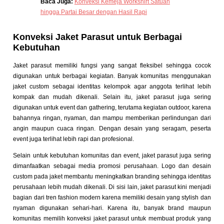
Baca Juga:
Konveksi Kemeja Workshirt Satuan
hingga Partai Besar dengan Hasil Rapi
Konveksi Jaket Parasut untuk Berbagai
Kebutuhan
Jaket parasut memiliki fungsi yang sangat fleksibel sehingga cocok
digunakan untuk berbagai kegiatan. Banyak komunitas menggunakan
jaket custom sebagai identitas kelompok agar anggota terlihat lebih
kompak dan mudah dikenali. Selain itu, jaket parasut juga sering
digunakan untuk event dan gathering, terutama kegiatan outdoor, karena
bahannya ringan, nyaman, dan mampu memberikan perlindungan dari
angin maupun cuaca ringan. Dengan desain yang seragam, peserta
event juga terlihat lebih rapi dan profesional.
Selain untuk kebutuhan komunitas dan event, jaket parasut juga sering
dimanfaatkan sebagai media promosi perusahaan. Logo dan desain
custom pada jaket membantu meningkatkan branding sehingga identitas
perusahaan lebih mudah dikenali. Di sisi lain, jaket parasut kini menjadi
bagian dari tren fashion modern karena memiliki desain yang stylish dan
nyaman digunakan sehari-hari. Karena itu, banyak brand maupun
komunitas memilih konveksi jaket parasut untuk membuat produk yang