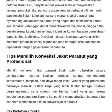
jaket ini mudah digunakan untuk aktivitas sehari-hari maupun kegiatan
outdoor. Karena itu, banyak vendor konveksi mulai menyediakan
layanan produksi jaket parasut custom dengan berbagai pilihan model
dan desain.
Selain tampilannya yang menarik, jaket parasut juga
nyaman digunakan karena bahan yang ringan dan tidak terlalu panas
saat dipakai. Pelanggan dapat menentukan warna, model, hingga detail
desain sesuai kebutuhan sehingga identitas komunitas atau perusahaan
dapat terlihat lebih jelas. Di sisi lain, desain jaket parasut yang stylish
membuat produk ini cocok digunakan oleh berbagai usia dan mudah
dipadukan dengan gaya casual sehari-hari.
Tips Memilih Konveksi Jaket Parasut yang
Profesional
Memilih konveksi jaket parasut tidak boleh dilakukan secara
sembarangan karena kualitas produksi sangat memengaruhi
kenyamanan, tampilan, dan daya tahan jaket. Vendor yang profesional
biasanya memiliki sistem kerja yang lebih teratur, tenaga produksi
berpengalaman, serta mampu memberikan hasil yang rapi sesuai
kebutuhan pelanggan. Karena itu, penting memperhatikan beberapa hal
sebelum menentukan pilihan konveksi jaket parasut.
Cek Portofolio Produksi