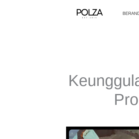
Lewati
ke
BERAN
konten
Keunggula
Pro