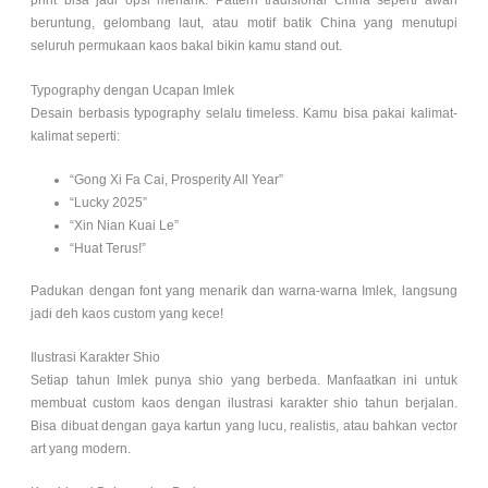
print bisa jadi opsi menarik. Pattern tradisional China seperti awan
beruntung, gelombang laut, atau motif batik China yang menutupi
seluruh permukaan kaos bakal bikin kamu stand out.
Typography dengan Ucapan Imlek
Desain berbasis typography selalu timeless. Kamu bisa pakai kalimat-
kalimat seperti:
“Gong Xi Fa Cai, Prosperity All Year”
“Lucky 2025”
“Xin Nian Kuai Le”
“Huat Terus!”
Padukan dengan font yang menarik dan warna-warna Imlek, langsung
jadi deh kaos custom yang kece!
Ilustrasi Karakter Shio
Setiap tahun Imlek punya shio yang berbeda. Manfaatkan ini untuk
membuat custom kaos dengan ilustrasi karakter shio tahun berjalan.
Bisa dibuat dengan gaya kartun yang lucu, realistis, atau bahkan vector
art yang modern.