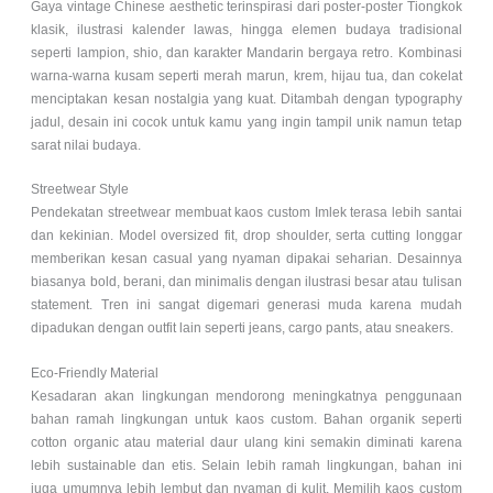
Gaya vintage Chinese aesthetic terinspirasi dari poster-poster Tiongkok
klasik, ilustrasi kalender lawas, hingga elemen budaya tradisional
seperti lampion, shio, dan karakter Mandarin bergaya retro. Kombinasi
warna-warna kusam seperti merah marun, krem, hijau tua, dan cokelat
menciptakan kesan nostalgia yang kuat. Ditambah dengan typography
jadul, desain ini cocok untuk kamu yang ingin tampil unik namun tetap
sarat nilai budaya.
Streetwear Style
Pendekatan streetwear membuat kaos custom Imlek terasa lebih santai
dan kekinian. Model oversized fit, drop shoulder, serta cutting longgar
memberikan kesan casual yang nyaman dipakai seharian. Desainnya
biasanya bold, berani, dan minimalis dengan ilustrasi besar atau tulisan
statement. Tren ini sangat digemari generasi muda karena mudah
dipadukan dengan outfit lain seperti jeans, cargo pants, atau sneakers.
Eco-Friendly Material
Kesadaran akan lingkungan mendorong meningkatnya penggunaan
bahan ramah lingkungan untuk kaos custom. Bahan organik seperti
cotton organic atau material daur ulang kini semakin diminati karena
lebih sustainable dan etis. Selain lebih ramah lingkungan, bahan ini
juga umumnya lebih lembut dan nyaman di kulit. Memilih kaos custom