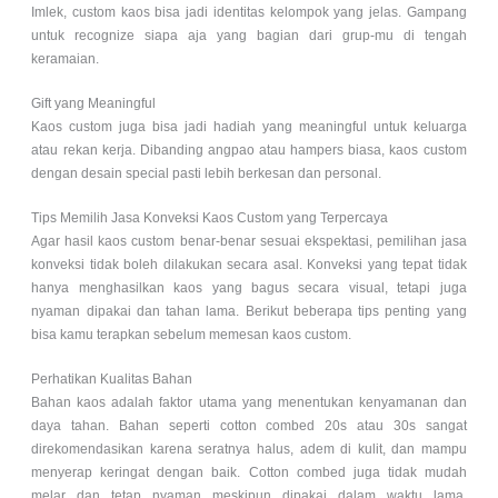
Imlek, custom kaos bisa jadi identitas kelompok yang jelas. Gampang
untuk recognize siapa aja yang bagian dari grup-mu di tengah
keramaian.
Gift yang Meaningful
Kaos custom juga bisa jadi hadiah yang meaningful untuk keluarga
atau rekan kerja. Dibanding angpao atau hampers biasa, kaos custom
dengan desain special pasti lebih berkesan dan personal.
Tips Memilih Jasa Konveksi Kaos Custom yang Terpercaya
Agar hasil kaos custom benar-benar sesuai ekspektasi, pemilihan jasa
konveksi tidak boleh dilakukan secara asal. Konveksi yang tepat tidak
hanya menghasilkan kaos yang bagus secara visual, tetapi juga
nyaman dipakai dan tahan lama. Berikut beberapa tips penting yang
bisa kamu terapkan sebelum memesan kaos custom.
Perhatikan Kualitas Bahan
Bahan kaos adalah faktor utama yang menentukan kenyamanan dan
daya tahan. Bahan seperti cotton combed 20s atau 30s sangat
direkomendasikan karena seratnya halus, adem di kulit, dan mampu
menyerap keringat dengan baik. Cotton combed juga tidak mudah
melar dan tetap nyaman meskipun dipakai dalam waktu lama.