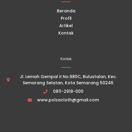
m
Beranda
Profil
Artikel
Kontak
Kontak
Jl. Lemah Gempal II No.980C, Bulustalan, Kec.
Semarang Selatan, Kota Semarang 50246
0811-2918-000
www.polzacloth@gmail.com