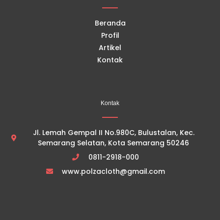
k
a
m
Beranda
Profil
Artikel
Kontak
Kontak
Jl. Lemah Gempal II No.980C, Bulustalan, Kec.
Semarang Selatan, Kota Semarang 50246
0811-2918-000
www.polzacloth@gmail.com