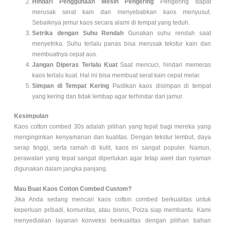
Hindari Penggunaan Mesin Pengering
Pengering dapat
merusak serat kain dan menyebabkan kaos menyusut.
Sebaiknya jemur kaos secara alami di tempat yang teduh.
Setrika dengan Suhu Rendah
Gunakan suhu rendah saat
menyetrika. Suhu terlalu panas bisa merusak tekstur kain dan
membuatnya cepat aus.
Jangan Diperas Terlalu Kuat
Saat mencuci, hindari memeras
kaos terlalu kuat. Hal ini bisa membuat serat kain cepat melar.
Simpan di Tempat Kering
Pastikan kaos disimpan di tempat
yang kering dan tidak lembap agar terhindar dari jamur.
Kesimpulan
Kaos cotton combed 30s adalah pilihan yang tepat bagi mereka yang
menginginkan kenyamanan dan kualitas. Dengan tekstur lembut, daya
serap tinggi, serta ramah di kulit, kaos ini sangat populer. Namun,
perawatan yang tepat sangat diperlukan agar tetap awet dan nyaman
digunakan dalam jangka panjang.
Mau Buat Kaos Cotton Combed Custom?
Jika Anda sedang mencari kaos cotton combed berkualitas untuk
keperluan pribadi, komunitas, atau bisnis, Polza siap membantu. Kami
menyediakan layanan konveksi berkualitas dengan pilihan bahan