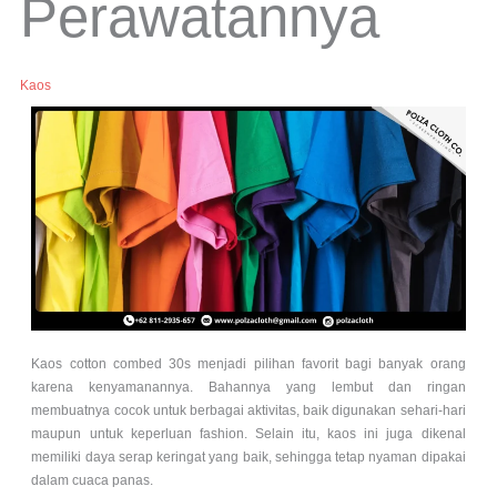
Perawatannya
Kaos
Kaos cotton combed 30s menjadi pilihan favorit bagi banyak orang
karena kenyamanannya. Bahannya yang lembut dan ringan
membuatnya cocok untuk berbagai aktivitas, baik digunakan sehari-hari
maupun untuk keperluan fashion. Selain itu, kaos ini juga dikenal
memiliki daya serap keringat yang baik, sehingga tetap nyaman dipakai
dalam cuaca panas.