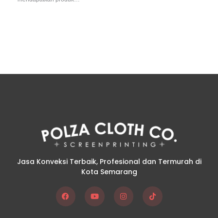
Jasa Konveksi Terbaik, Profesional dan Termurah di
Kota Semarang
F
Y
I
T
a
o
n
i
c
u
s
k