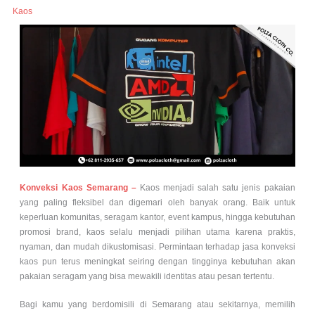
Kaos
Konveksi Kaos Semarang –
Kaos menjadi salah satu jenis pakaian
yang paling fleksibel dan digemari oleh banyak orang. Baik untuk
keperluan komunitas, seragam kantor, event kampus, hingga kebutuhan
promosi brand, kaos selalu menjadi pilihan utama karena praktis,
nyaman, dan mudah dikustomisasi. Permintaan terhadap jasa konveksi
kaos pun terus meningkat seiring dengan tingginya kebutuhan akan
pakaian seragam yang bisa mewakili identitas atau pesan tertentu.
Bagi kamu yang berdomisili di Semarang atau sekitarnya, memilih