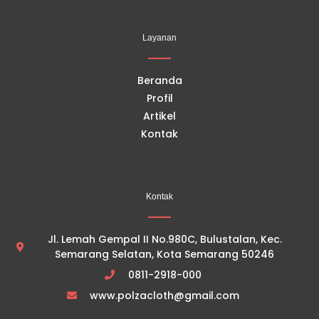
e
t
t
t
b
u
a
o
o
b
g
k
Layanan
o
e
r
k
a
m
Beranda
Profil
Artikel
Kontak
Kontak
Jl. Lemah Gempal II No.980C, Bulustalan, Kec.
Semarang Selatan, Kota Semarang 50246
0811-2918-000
www.polzacloth@gmail.com