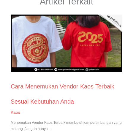
Artikel Terkait
Cara Menemukan Vendor Kaos Terbaik
Sesuai Kebutuhan Anda
Kaos
Menemukan Vendor Kaos Terbaik membutuhkan pertimbangan yang
matang. Jangan hanya…