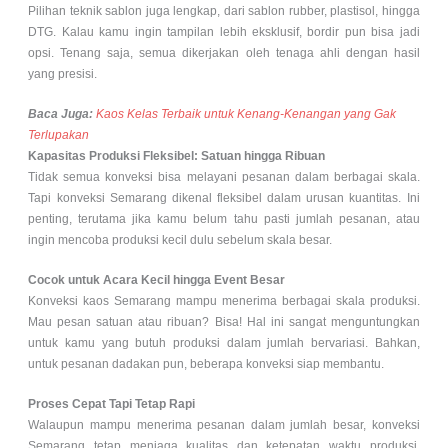
Pilihan teknik sablon juga lengkap, dari sablon rubber, plastisol, hingga
DTG. Kalau kamu ingin tampilan lebih eksklusif, bordir pun bisa jadi
opsi. Tenang saja, semua dikerjakan oleh tenaga ahli dengan hasil
yang presisi.
Baca Juga:
Kaos Kelas Terbaik untuk Kenang-Kenangan yang Gak
Terlupakan
Kapasitas Produksi Fleksibel: Satuan hingga Ribuan
Tidak semua konveksi bisa melayani pesanan dalam berbagai skala.
Tapi konveksi Semarang dikenal fleksibel dalam urusan kuantitas. Ini
penting, terutama jika kamu belum tahu pasti jumlah pesanan, atau
ingin mencoba produksi kecil dulu sebelum skala besar.
Cocok untuk Acara Kecil hingga Event Besar
Konveksi kaos Semarang mampu menerima berbagai skala produksi.
Mau pesan satuan atau ribuan? Bisa! Hal ini sangat menguntungkan
untuk kamu yang butuh produksi dalam jumlah bervariasi. Bahkan,
untuk pesanan dadakan pun, beberapa konveksi siap membantu.
Proses Cepat Tapi Tetap Rapi
Walaupun mampu menerima pesanan dalam jumlah besar, konveksi
Semarang tetap menjaga kualitas dan ketepatan waktu produksi.