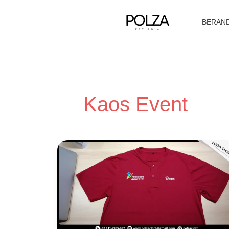
Lewati
ke
BERAN
konten
Kaos Event
Tips
Bikin
Desain
Kaos
Event