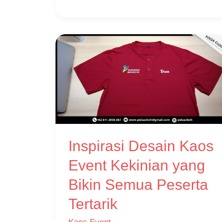
Inspirasi
Desain
Kaos
Event
Kekinian
yang
Inspirasi Desain Kaos
Bikin
Semua
Event Kekinian yang
Peserta
Bikin Semua Peserta
Tertarik
Tertarik