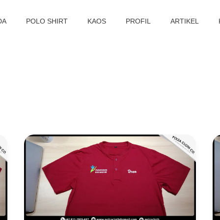
DA
POLO SHIRT
KAOS
PROFIL
ARTIKEL
Desain
Kaos
Event
Custom,
Bebas