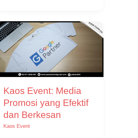
Kaos
Event:
Media
Promosi
yang
Efektif
Kaos Event: Media
dan
Berkesan
Promosi yang Efektif
dan Berkesan
Kaos Event