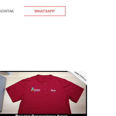
KONTAK
WHATSAPP
Desain
Kaos
Event:
Cara
Seru