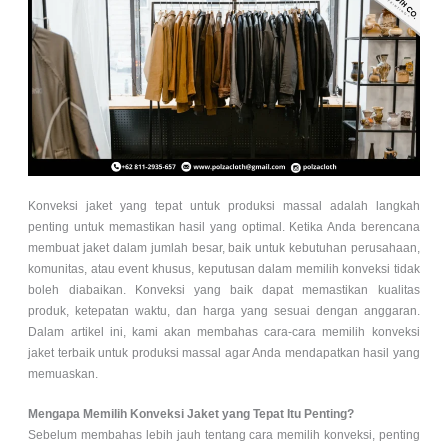
Konveksi jaket yang tepat untuk produksi massal adalah langkah
penting untuk memastikan hasil yang optimal. Ketika Anda berencana
membuat jaket dalam jumlah besar, baik untuk kebutuhan perusahaan,
komunitas, atau event khusus, keputusan dalam memilih konveksi tidak
boleh diabaikan. Konveksi yang baik dapat memastikan kualitas
produk, ketepatan waktu, dan harga yang sesuai dengan anggaran.
Dalam artikel ini, kami akan membahas cara-cara memilih konveksi
jaket terbaik untuk produksi massal agar Anda mendapatkan hasil yang
memuaskan.
Mengapa Memilih Konveksi Jaket yang Tepat Itu Penting?
Sebelum membahas lebih jauh tentang cara memilih konveksi, penting