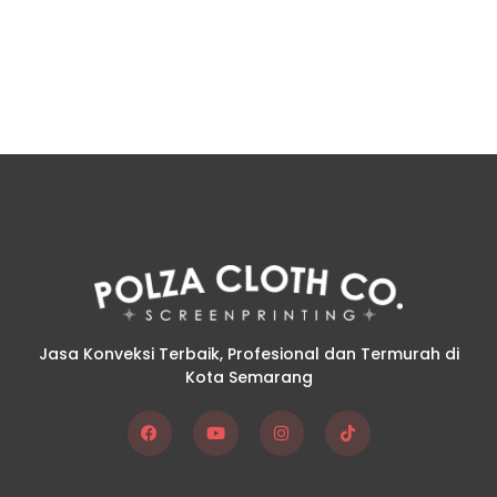
Jasa Konveksi Terbaik, Profesional dan Termurah di
Kota Semarang
F
Y
I
T
a
o
n
i
c
u
s
k
e
t
t
t