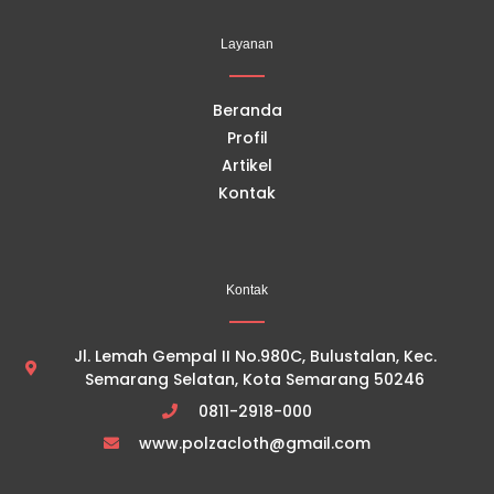
b
u
a
o
o
b
g
k
Layanan
o
e
r
k
a
m
Beranda
Profil
Artikel
Kontak
Kontak
Jl. Lemah Gempal II No.980C, Bulustalan, Kec.
Semarang Selatan, Kota Semarang 50246
0811-2918-000
www.polzacloth@gmail.com