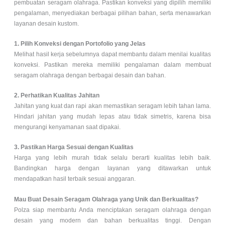
pembuatan seragam olahraga. Pastikan konveksi yang dipilih memiliki
pengalaman, menyediakan berbagai pilihan bahan, serta menawarkan
layanan desain kustom.
1. Pilih Konveksi dengan Portofolio yang Jelas
Melihat hasil kerja sebelumnya dapat membantu dalam menilai kualitas
konveksi. Pastikan mereka memiliki pengalaman dalam membuat
seragam olahraga dengan berbagai desain dan bahan.
2. Perhatikan Kualitas Jahitan
Jahitan yang kuat dan rapi akan memastikan seragam lebih tahan lama.
Hindari jahitan yang mudah lepas atau tidak simetris, karena bisa
mengurangi kenyamanan saat dipakai.
3. Pastikan Harga Sesuai dengan Kualitas
Harga yang lebih murah tidak selalu berarti kualitas lebih baik.
Bandingkan harga dengan layanan yang ditawarkan untuk
mendapatkan hasil terbaik sesuai anggaran.
Mau Buat Desain Seragam Olahraga yang Unik dan Berkualitas?
Polza siap membantu Anda menciptakan seragam olahraga dengan
desain yang modern dan bahan berkualitas tinggi. Dengan