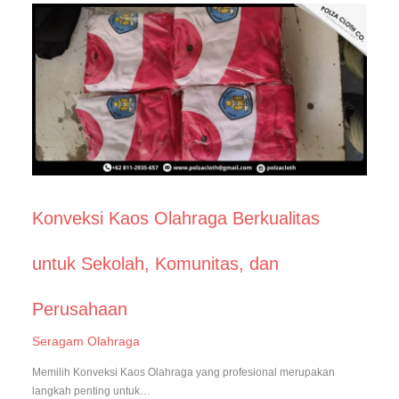
Konveksi Kaos Olahraga Berkualitas
untuk Sekolah, Komunitas, dan
Perusahaan
Seragam Olahraga
Memilih Konveksi Kaos Olahraga yang profesional merupakan
langkah penting untuk…