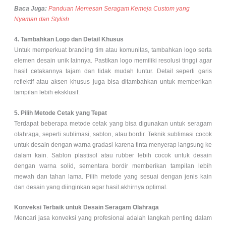
Baca Juga:
Panduan Memesan Seragam Kemeja Custom yang
Nyaman dan Stylish
4. Tambahkan Logo dan Detail Khusus
Untuk memperkuat branding tim atau komunitas, tambahkan logo serta
elemen desain unik lainnya. Pastikan logo memiliki resolusi tinggi agar
hasil cetakannya tajam dan tidak mudah luntur. Detail seperti garis
reflektif atau aksen khusus juga bisa ditambahkan untuk memberikan
tampilan lebih eksklusif.
5. Pilih Metode Cetak yang Tepat
Terdapat beberapa metode cetak yang bisa digunakan untuk seragam
olahraga, seperti sublimasi, sablon, atau bordir. Teknik sublimasi cocok
untuk desain dengan warna gradasi karena tinta menyerap langsung ke
dalam kain. Sablon plastisol atau rubber lebih cocok untuk desain
dengan warna solid, sementara bordir memberikan tampilan lebih
mewah dan tahan lama. Pilih metode yang sesuai dengan jenis kain
dan desain yang diinginkan agar hasil akhirnya optimal.
Konveksi Terbaik untuk Desain Seragam Olahraga
Mencari jasa konveksi yang profesional adalah langkah penting dalam