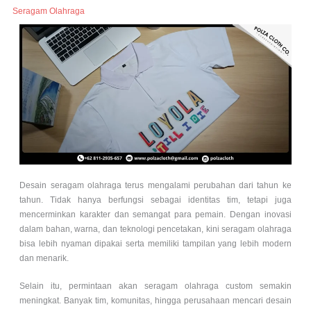
Seragam Olahraga
Desain seragam olahraga terus mengalami perubahan dari tahun ke
tahun. Tidak hanya berfungsi sebagai identitas tim, tetapi juga
mencerminkan karakter dan semangat para pemain. Dengan inovasi
dalam bahan, warna, dan teknologi pencetakan, kini seragam olahraga
bisa lebih nyaman dipakai serta memiliki tampilan yang lebih modern
dan menarik.
Selain itu, permintaan akan seragam olahraga custom semakin
meningkat. Banyak tim, komunitas, hingga perusahaan mencari desain