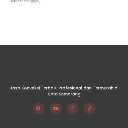
sekadar soal gaya,…
Jasa Konveksi Terbaik, Profesional dan Termurah di
Kota Semarang
F
Y
I
T
a
o
n
i
c
u
s
k
e
t
t
t