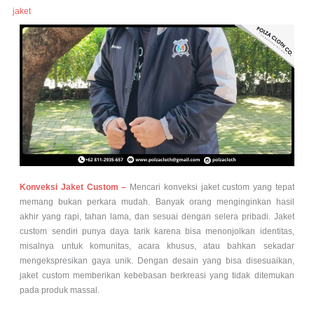
jaket
Konveksi Jaket Custom –
Mencari konveksi jaket custom yang tepat
memang bukan perkara mudah. Banyak orang menginginkan hasil
akhir yang rapi, tahan lama, dan sesuai dengan selera pribadi. Jaket
custom sendiri punya daya tarik karena bisa menonjolkan identitas,
misalnya untuk komunitas, acara khusus, atau bahkan sekadar
mengekspresikan gaya unik. Dengan desain yang bisa disesuaikan,
jaket custom memberikan kebebasan berkreasi yang tidak ditemukan
pada produk massal.