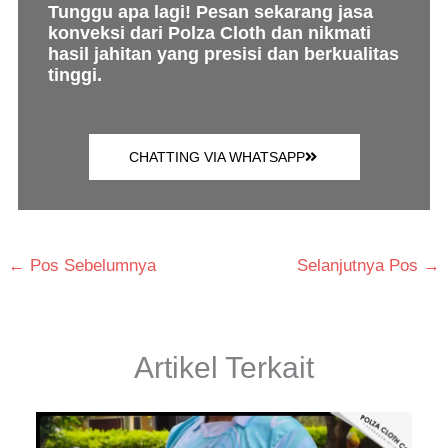
Tunggu apa lagi! Pesan sekarang jasa
konveksi dari Polza Cloth dan nikmati
hasil jahitan yang presisi dan berkualitas
tinggi.
CHATTING VIA WHATSAPP
←
Pos Sebelumnya
Selanjutnya Pos
→
Artikel Terkait