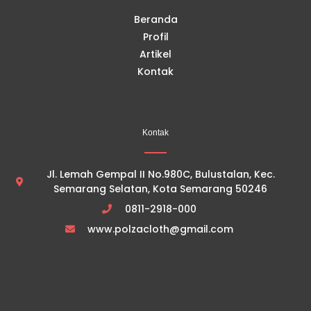
m
Beranda
Profil
Artikel
Kontak
Kontak
Jl. Lemah Gempal II No.980C, Bulustalan, Kec.
Semarang Selatan, Kota Semarang 50246
0811-2918-000
www.polzacloth@gmail.com