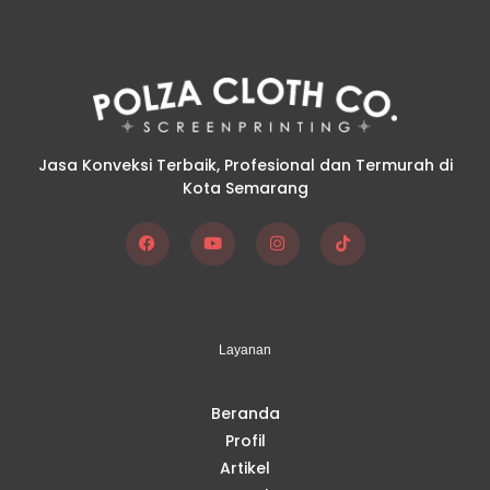
Jasa Konveksi Terbaik, Profesional dan Termurah di
Kota Semarang
F
Y
I
T
a
o
n
i
c
u
s
k
e
t
t
t
b
u
a
o
o
b
g
k
Layanan
o
e
r
k
a
m
Beranda
Profil
Artikel