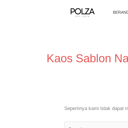
Lewati
ke
BERAN
konten
Cari
untuk:
Kaos Sablon N
Sepertinya kami tidak dapat