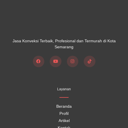
Jasa Konveksi Terbaik, Profesional dan Termurah di Kota
Semarang
F
Y
I
T
a
o
n
i
c
u
s
k
e
t
t
t
b
u
a
o
o
b
g
k
Layanan
o
e
r
k
a
m
Beranda
Profil
Artikel
Kontak