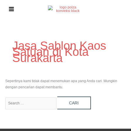
Lewati
ke
konten
Cari
untuk:
Jasa Sablon Kaos
Satuan di Kota
Surakarta
Sepertinya kami tidak dapat menemukan apa yang Anda cari. Mungkin
dengan pencarian dapat membantu.