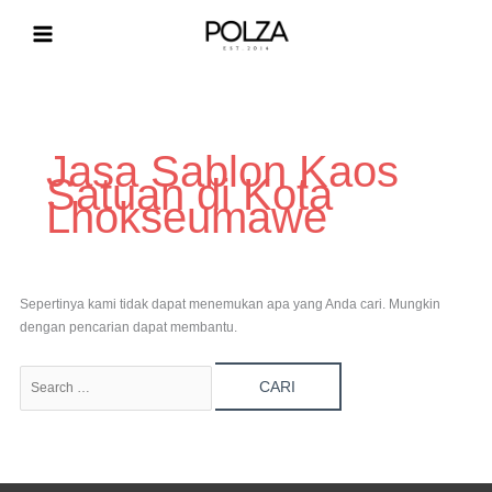
Lewati
ke
konten
Cari
untuk:
Jasa Sablon Kaos
Satuan di Kota
Lhokseumawe
Sepertinya kami tidak dapat menemukan apa yang Anda cari. Mungkin
dengan pencarian dapat membantu.