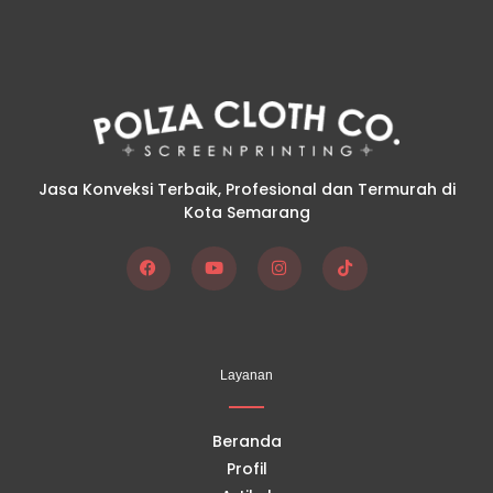
Jasa Konveksi Terbaik, Profesional dan Termurah di
Kota Semarang
F
Y
I
T
a
o
n
i
c
u
s
k
e
t
t
t
b
u
a
o
o
b
g
k
Layanan
o
e
r
k
a
m
Beranda
Profil