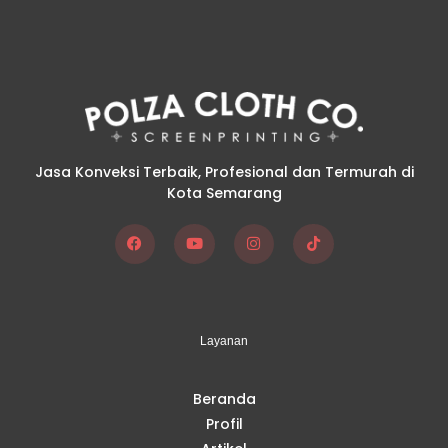
Jasa Konveksi Terbaik, Profesional dan Termurah di
Kota Semarang
F
Y
I
T
a
o
n
i
c
u
s
k
e
t
t
t
b
u
a
o
o
b
g
k
Layanan
o
e
r
k
a
m
Beranda
Profil