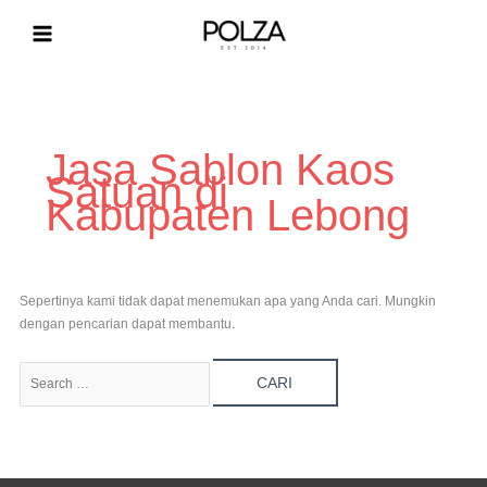
Lewati
ke
konten
Cari
untuk:
Jasa Sablon Kaos
Satuan di
Kabupaten Lebong
Sepertinya kami tidak dapat menemukan apa yang Anda cari. Mungkin
dengan pencarian dapat membantu.