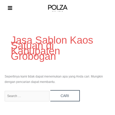
Lewati
ke
konten
Cari
untuk:
Jasa Sablon Kaos
Satuan di
Kabupaten
Grobogan
Sepertinya kami tidak dapat menemukan apa yang Anda cari. Mungkin
dengan pencarian dapat membantu.