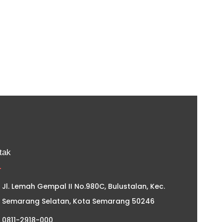
tak
Jl. Lemah Gempal II No.980C, Bulustalan, Kec.
Semarang Selatan, Kota Semarang 50246
0811-2918-000