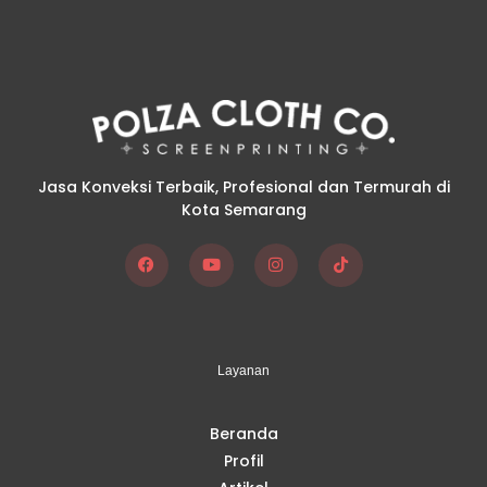
Jasa Konveksi Terbaik, Profesional dan Termurah di
Kota Semarang
F
Y
I
T
a
o
n
i
c
u
s
k
e
t
t
t
b
u
a
o
o
b
g
k
Layanan
o
e
r
k
a
m
Beranda
Profil