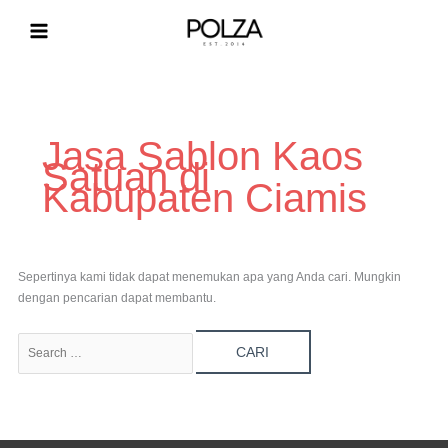
Lewati
ke
konten
Cari
untuk:
Jasa Sablon Kaos
Satuan di
Kabupaten Ciamis
Sepertinya kami tidak dapat menemukan apa yang Anda cari. Mungkin
dengan pencarian dapat membantu.