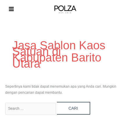
Lewati
ke
konten
Cari
untuk:
Jasa Sablon Kaos
Satuan di
Kabupaten Barito
Utara
Sepertinya kami tidak dapat menemukan apa yang Anda cari. Mungkin
dengan pencarian dapat membantu.