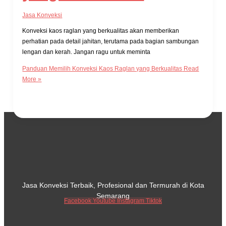
Jasa Konveksi
Konveksi kaos raglan yang berkualitas akan memberikan
perhatian pada detail jahitan, terutama pada bagian sambungan
lengan dan kerah. Jangan ragu untuk meminta
Panduan Memilih Konveksi Kaos Raglan yang Berkualitas
Read
More »
Jasa Konveksi Terbaik, Profesional dan Termurah di Kota
Semarang
Facebook
Youtube
Instagram
Tiktok