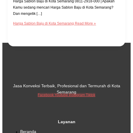
Harga Sablon Baju di Kota Semarang 0811-2918-000 | Apakah
Kamu sedang mencari Harga Sablon Baju di Kota Semarang?
Dan mengetik […]
Harga Sablon Baju di Kota Semarang
Read More »
Jasa Konveksi Terbaik, Profesional dan Termurah di Kota
Semarang
Facebook
Youtube
Instagram
Tiktok
Layanan
Beranda