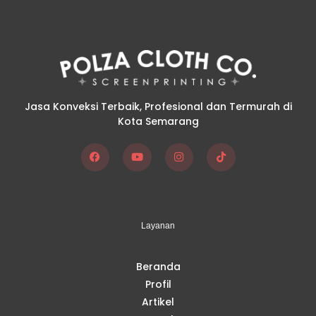
Jasa Konveksi Terbaik, Profesional dan Termurah di
Kota Semarang
F
Y
I
T
a
o
n
i
c
u
s
k
e
t
t
t
b
u
a
o
o
b
g
k
Layanan
o
e
r
k
a
m
Beranda
Profil
Artikel