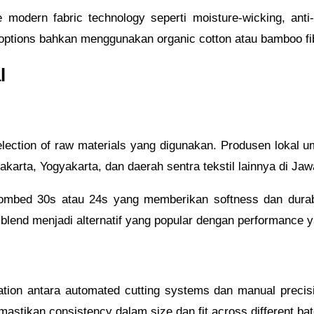
e modern fabric technology seperti moisture-wicking, anti-
ptions bahkan menggunakan organic cotton atau bamboo fi
l
election of raw materials yang digunakan. Produsen lokal 
rakarta, Yogyakarta, dan daerah sentra tekstil lainnya di Ja
mbed 30s atau 24s yang memberikan softness dan durabil
n blend menjadi alternatif yang popular dengan performance y
tion antara automated cutting systems dan manual precisi
mastikan consistency dalam size dan fit across different ba