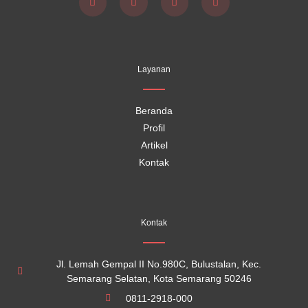
F
Y
I
T
a
o
n
i
c
u
s
k
e
t
t
t
b
u
a
o
o
b
g
k
Layanan
o
e
r
k
a
m
Beranda
Profil
Artikel
Kontak
Kontak
Jl. Lemah Gempal II No.980C, Bulustalan, Kec.
Semarang Selatan, Kota Semarang 50246
0811-2918-000